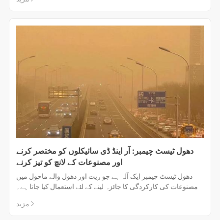
آٹوموٹو اور ایرو اسپیس جیسے صنعتوں میں لاگو ہوتا ہے۔
دھول ٹیسٹ چیمبر: آر اینڈ ڈی سائیکلوں کو مختصر کرنے
اور مصنوعات کے لانچ کو تیز کرنے
دھول ٹیسٹ چیمبر ایک آلہ ہے جو ریت اور دھول والے ماحول میں
مصنوعات کی کارکردگی کا جائزہ لینے کے لئے استعمال کیا جاتا ہے۔
مزید