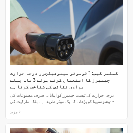
کسٹمر کیس: آٹوموٹو مینوفیکچرر درجہ حرارت
چیمبرز کا استعمال کرتے ہوئے 3 ماہ پہلے
موادی نقائص کی شناخت کرتا ہے
درجہ حرارت کے ٹیسٹ چیمبرز کو اپنانا نہ صرف مصنوعات کی
وشوسنییتا کو بڑھانے کا ایک موثر طریقہ ہے بلکہ مارکیٹ کی
مسابقت حاصل کرنے میں ایک اسٹریٹجک فائدہ بھی ہے۔
مزید