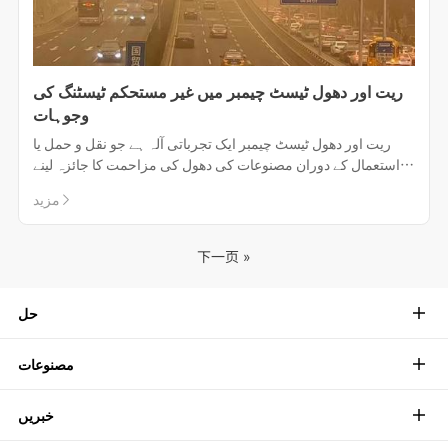
ریت اور دھول ٹیسٹ چیمبر میں غیر مستحکم ٹیسٹنگ کی
وجوہات
ریت اور دھول ٹیسٹ چیمبر ایک تجرباتی آلہ ہے جو نقل و حمل یا
استعمال کے دوران مصنوعات کی دھول کی مزاحمت کا جائزہ لینے
کے لئے استعمال کیا جاتا ہے۔
مزید
下一页 »
حل
مصنوعات
خبریں