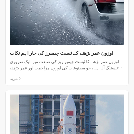
اوزون عمر بڑھنے کے ٹیسٹ چیمبرز کی چار اہم نکات
اوزون عمر بڑھنے کا ٹیسٹ چیمبر ربڑ کی صنعت میں ایک ضروری
ٹیسٹنگ آلہ ہے ، جو مصنوعات کی اوزون مزاحمت اور عمر بڑھنے
کی کارکردگی کا اندازہ لگانے کے لئے استعمال ہوتا ہے۔
مزید