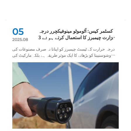
تازہ ترین خبریں
05
کسٹمر کیس: آٹوموٹو مینوفیکچرر درجہ
حرارت چیمبرز کا استعمال کرتے ہوئے 3
2025.08
ماہ پہلے موادی نقائص کی شناخت کرتا
درجہ حرارت کے ٹیسٹ چیمبرز کو اپنانا نہ صرف مصنوعات کی
ہے
وشوسنییتا کو بڑھانے کا ایک موثر طریقہ ہے بلکہ مارکیٹ کی
مسابقت حاصل کرنے میں ایک اسٹریٹجک فائدہ بھی ہے۔