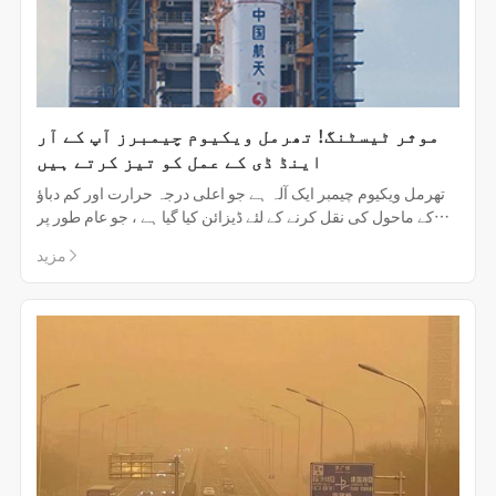
موثر ٹیسٹنگ! تھرمل ویکیوم چیمبرز آپ کے آر
اینڈ ڈی کے عمل کو تیز کرتے ہیں
تھرمل ویکیوم چیمبر ایک آلہ ہے جو اعلی درجہ حرارت اور کم دباؤ
کے ماحول کی نقل کرنے کے لئے ڈیزائن کیا گیا ہے ، جو عام طور پر
مواد ، مصنوعات یا اجزاء کی کارکردگی کی تحقیق اور جانچ کے لئے
مزید
استعمال ہوتا ہے۔