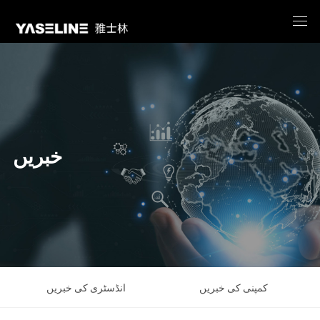
خبریں
کمپنی کی خبریں
انڈسٹری کی خبریں