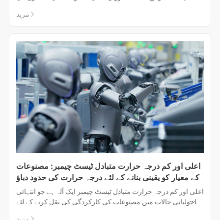
مزاحمت کی جانچ کرتے ہوئے چیمبر کے اندر نمک کے پانی کے ٹھیک
مزید
دھوپ کو چھڑکاتے ہوئے سمندری یا دیگر سنکنرن والے حالات کی
نقل کرتا ہے۔
اعلی اور کم درجہ حرارت متبادل ٹیسٹ چیمبر: مصنوعات
کے معیار کو یقینی بنانے کے لئے درجہ حرارت کی حدود دباؤ
اعلی اور کم درجہ حرارت متبادل ٹیسٹ چیمبر ایک آلہ ہے جو انتہائی
ماحولیاتی حالات میں مصنوعات کی کارکردگی کی نقل کرنے کے لئے
استعمال ہوتا ہے ، جو عام طور پر الیکٹرانکس ، الیکٹرک آلات ،
مزید