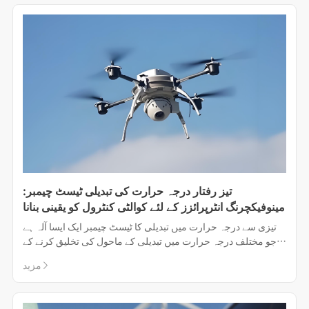
تیز رفتار درجہ حرارت کی تبدیلی ٹیسٹ چیمبر:
مینوفیکچرنگ انٹرپرائزز کے لئے کوالٹی کنٹرول کو یقینی بنانا
تیزی سے درجہ حرارت میں تبدیلی کا ٹیسٹ چیمبر ایک ایسا آلہ ہے
جو مختلف درجہ حرارت میں تبدیلی کے ماحول کی تخلیق کرنے کے
قابل ہے ، جو عام طور پر تیزی سے درجہ حرارت میں اتار چڑھاؤ کے
مزید
تحت مواد ، اجزاء اور مصنوعات کی کارکردگی اور استحکام کی
جانچ کرنے کے لئے استعمال ہوت