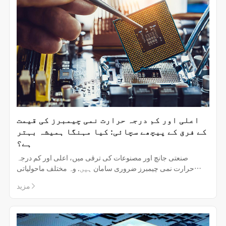
اعلی اور کم درجہ حرارت نمی چیمبرز کی قیمت
کے فرق کے پیچھے سچائی: کیا مہنگا ہمیشہ بہتر
ہے؟
صنعتی جانچ اور مصنوعات کی ترقی میں، اعلی اور کم درجہ
حرارت نمی چیمبرز ضروری سامان ہیں. وہ مختلف ماحولیاتی
حالات کی تخلیق کرسکتے ہیں، مصنوعات کے استحکام اور
مزید
وشوسنییتا کا جائزہ لینے کے لئے ایک بنیاد فراہم کرتے ہیں.