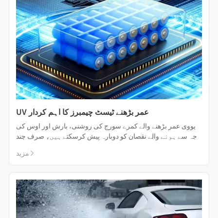
UV عمر بڑھنے ٹیسٹ چیمبرز کا اہم کردار
یووی عمر بڑھنے والے کمرے سورج کی روشنی، بارش اور اوس کی
وجہ سے ہونے والے نقصان کو دوبارہ پیش کرسکتے ہیں، صرف چند
دنوں یا ہفتوں میں نقصان پہنچا سکتے ہیں جو بیرون مہینوں یا
مزید
سالوں میں لگے گا۔