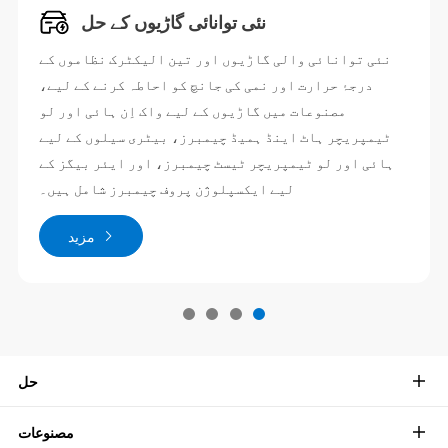
نئی توانائی گاڑیوں کے حل
نئی توانائی والی گاڑیوں اور تین الیکٹرک نظاموں کے
درجۂ حرارت اور نمی کی جانچ کو احاطہ کرنے کے لیے،
مصنوعات میں گاڑیوں کے لیے واک اِن ہائی اور لو
ٹیمپریچر ہاٹ اینڈ ہمیڈ چیمبرز، بیٹری سیلوں کے لیے
ہائی اور لو ٹیمپریچر ٹیسٹ چیمبرز، اور ایئر بیگز کے
لیے ایکسپلوژن پروف چیمبرز شامل ہیں۔
مزید
حل
مصنوعات