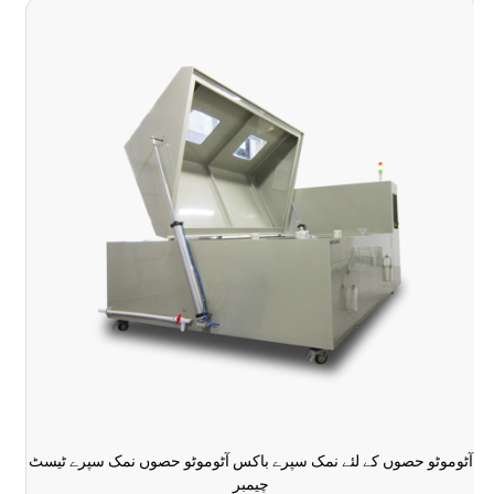
آٹوموٹو حصوں کے لئے نمک سپرے باکس آٹوموٹو حصوں نمک سپرے ٹیسٹ
چیمبر