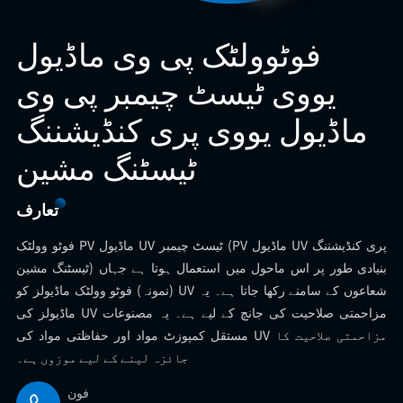
فوٹوولٹک پی وی ماڈیول
یووی ٹیسٹ چیمبر پی وی
ماڈیول یووی پری کنڈیشننگ
ٹیسٹنگ مشین
تعارف
‌فوٹو وولٹک PV ماڈیول UV ٹیسٹ چیمبر‌ (PV ماڈیول UV پری کنڈیشننگ
ٹیسٹنگ مشین) بنیادی طور پر اس ماحول میں استعمال ہوتا ہے جہاں
(نمونہ) فوٹو وولٹک ماڈیولز کو UV شعاعوں کے سامنے رکھا جاتا ہے۔ یہ
ماڈیولز کی UV مزاحمتی صلاحیت کی جانچ کے لیے ہے۔ یہ مصنوعات
مستقل کمپوزٹ مواد اور حفاظتی مواد کی UV مزاحمتی صلاحیت کا
جائزہ لینے کے لیے موزوں ہے۔
فون