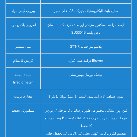
اعلی معیار A3 سٹیل پلیٹ الیکٹروسٹیٹک چھڑکنے
بیرونی کیس مواد
ایسڈ مزاحم، سنکنرن مزاحم اور صاف کرنے کے لئے آسان
اندرونی باکس مواد
SUS304B برش پلیٹ
STT-R پلاٹینم مزاحمات
نمی سینسر
درآمد شدہ کیڑے Blower
گردش کا نظام
بیجنگ نورمل یونیورسٹی
ہینڈ ہیلڈ
Irradiometer
1 نمونہ شیلف، 8 درآمد شدہ لیمپ، 1 ہینڈ ہولڈ ایڈییٹر
معیاری ترتیب
فین اوور ہیٹنگ ، مجموعی طور پر سامان کا مرحلہ / ریورس
سیکیورٹی تحفظ
مرحلہ ، زیادہ درجہ حرارت کا تحفظ ، ٹیسٹ کا وقت ، رساو
کا تحفظ
تقسیم کنٹرول کابینہ کھلی بجلی کی ناکامی کے تحفظ، چلنے