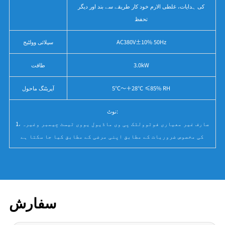
کی ہدایات، غلطی الارم خود کار طریقے سے بند اور دیگر
تحفظ
AC380V±10% 50Hz
سپلائی وولٹیج
3.0kW
طاقت
5℃～＋28℃ ≤85% RH
آپریٹنگ ماحول
نوٹ:
1، صارف غیر معیاری فوٹوولٹک پی وی ماڈیول یووی ٹیسٹ چیمبر وغیرہ
کی مخصوص ضروریات کے مطابق اپنی مرضی کے مطابق کیا جا سکتا ہے
سفارش