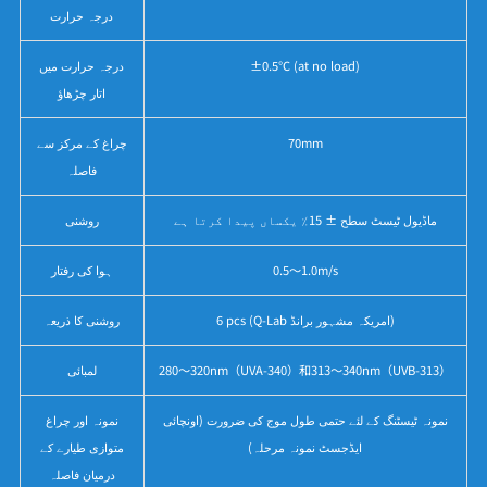
درجہ حرارت
±0.5℃ (at no load)
درجہ حرارت میں
اتار چڑھاؤ
70mm
چراغ کے مرکز سے
فاصلہ
ماڈیول ٹیسٹ سطح ± 15٪ یکساں پیدا کرتا ہے
روشنی
0.5～1.0m/s
ہوا کی رفتار
6 pcs (Q-Lab امریکہ مشہور برانڈ)
روشنی کا ذریعہ
280～320nm（UVA-340）和313～340nm（UVB-313）
لمبائی
نمونہ ٹیسٹنگ کے لئے حتمی طول موج کی ضرورت (اونچائی
نمونہ اور چراغ
ایڈجسٹ نمونہ مرحلہ)
متوازی طیارے کے
درمیان فاصلہ