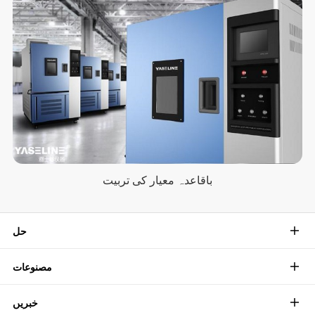
باقاعدہ معیار کی تربیت
حل
مصنوعات
خبریں