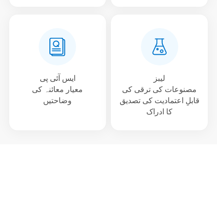
لیبز
ایس آئی پی
مصنوعات کی ترقی کی
معیار معائنہ کی
قابلِ اعتمادیت کی تصدیق
وضاحتیں
کا ادراک
بنیادی اجزاء معروف ملکی اور غیر ملکی
برانڈز اپناتے ہیں تاکہ مصنوعات کے
معیار کو یقینی بنایا جا سکے۔