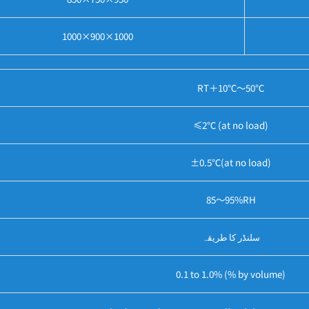
1000×900×1000
RT＋10℃～50℃
≤2℃ (at no load)
±0.5℃(at no load)
85～95%RH
سلنڈر کا طریقہ
0.1 to 1.0% (% by volume)