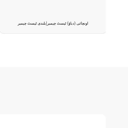
 چیمبر
اونچائی (دباؤ) ٹیسٹ چیمبر|بلندی ٹیسٹ چیمبر