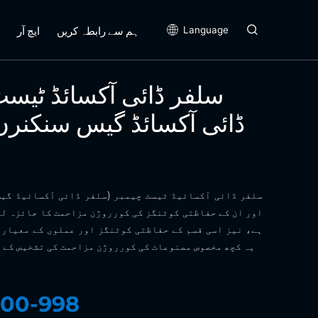
ہم سے رابطہ کریں
ایچ آر
Language
سلفر ڈائی آکسائڈ ٹیس
ڈائی آکسائڈ گیس سنکنرن
‌سلفر ڈائی آکسائیڈ ٹیسٹ چیمبر‌ (سلفر ڈائی آکسائیڈ گی
اور ان کے حفاظتی کوٹنگز کی کورروژن مزاحمت کا جائزہ لی
ہے، نیز اسی قسم کے حفاظتی کوٹنگز اور عملوں کے معیار 
یہ کچھ مخصوص مصنوعات کی کورروژن مزاحمت کی تشخیص کے ل
00-998