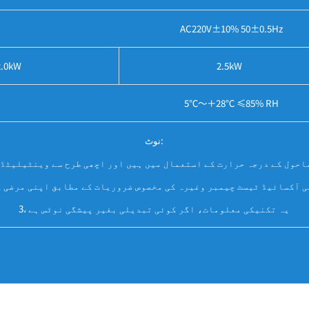
AC220V±10% 50±0.5Hz
2.0kW
2.5kW
5℃～＋28℃ ≤85% RH
نوٹ:
ائی آکسائیڈ ٹیسٹ چیمبر وغیرہ کی مخصوص ضروریات کے مطابق اپنی مرضی ک
3، یہ تکنیکی معلومات، اگر کوئی تبدیلی بغیر پیشگی نوٹس ہے