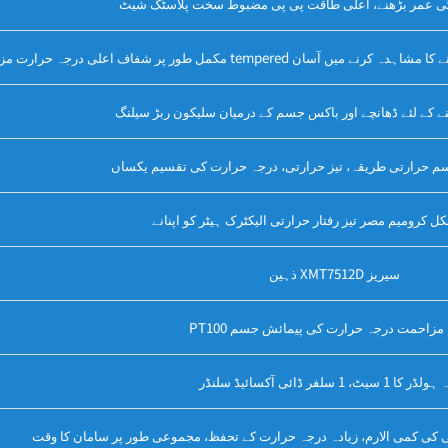
نٹی عمر بڑھنے، اعلی طاقت پی پی مضبوط سخت پلاسٹک شیٹ
نے کے لئے ڈھانچے اور باکس جسم کے درمیان سلیکون ربڑ سیلنگ
سم حرارتی طریقہ، تیز حرارتی، درجہ حرارت کی تقسیم یکساں
نکل کرومیم مصر تیز رفتار حرارتی الیکٹرک ہیٹر کو اپنانے
ذہین XMT7512D سیریز
پلاٹینم مزاحمت درجہ حرارت کی پیمائش جسم
 1 سیٹ، 1 سلفر ڈائی آکسائیڈ سلنڈر
کی کمی الارم، زیادہ درجہ حرارت کے تحفظ، مجموعی طور پر سامان کا وقت