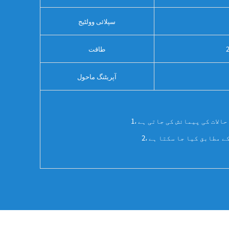
سپلائی وولٹیج
طاقت
آپریٹنگ ماحول
ے مطابق کیا جا سکتا ہے