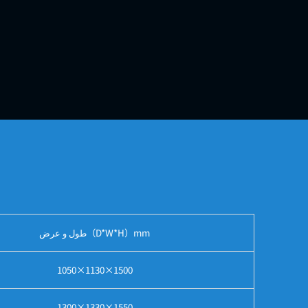
طول و عرض（D*W*H）mm
1050×1130×1500
1300×1330×1550