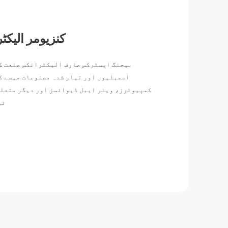
کنزیومر الیک
بیجنگ ایسٹرکس صارف الیکٹرانکس صنعت ک
اسمبلیوں اور تیار شدہ مصنوعات جیسے ک
کمپیوٹرز، ویئر ایبل ڈیوائسز اور دیگر متعلق
ٹی