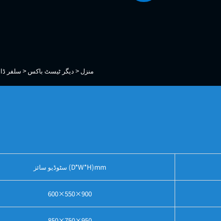
منزل >
دیگر ٹیسٹ باکس >
سلفر ڈا
سٹوڈیو سائز (D*W*H)mm
600×550×900
850×750×950