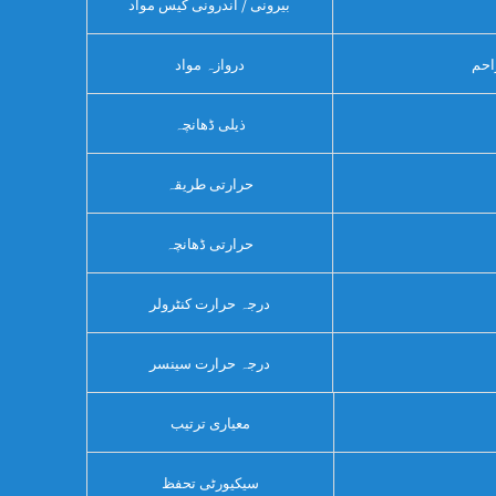
بیرونی / اندرونی کیس مواد
دروازہ مواد
ذیلی ڈھانچہ
حرارتی طریقہ
حرارتی ڈھانچہ
درجہ حرارت کنٹرولر
درجہ حرارت سینسر
معیاری ترتیب
سیکیورٹی تحفظ