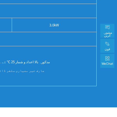
3.0kW
مشورہ
کریں
فون
1، مذکورہ بالا اعداد و شمار 25 ℃ کے ماحول کے درجہ حرارت کے استعمال میں ہیں اور اچھی طرح سے وینٹیلیٹڈ حالات کی پیمائش کی جاتی ہے
WeChat
2، صارف غیر معیاری سلفر ڈ