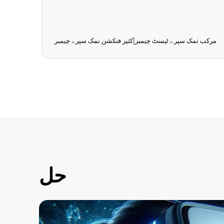
مرکب نمک سپرے ٹیسٹ چیمبر|کثیر فنکشن نمک سپرے چیمبر
برف سے ڈھ
حل