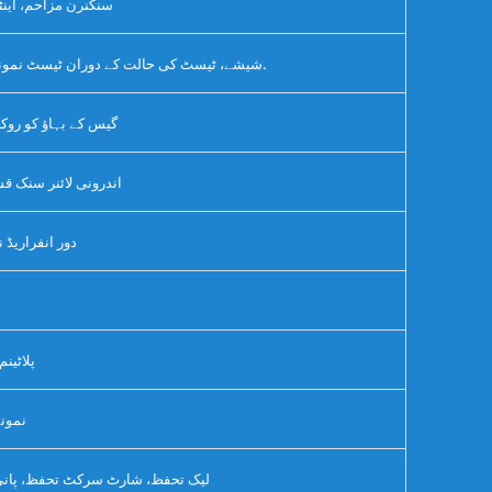
سنکنرن مزاحم، ای
مکمل طور پر شفاف اعلی درجہ حرارت مزاحم tempered شیشے، ٹیسٹ کی حالت کے دوران ٹیسٹ نمونے کا مشاہدہ کرنے میں آسان.
گیس کے بہاؤ کو روک
اندرونی لائنر سنک ق
دور انفراریڈ 
PT100 
نمونہ ہولڈر کا
لیک تحفظ، شارٹ سرکٹ تحفظ، پانی 