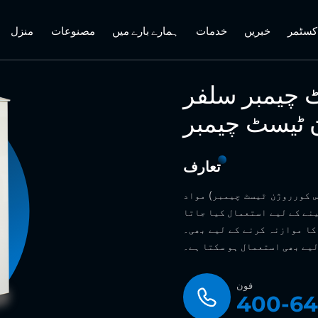
کسٹمر
خبریں
خدمات
ہمارے بارے میں
مصنوعات
منزل
ٹ چیمبر سلفر
 ٹیسٹ چیمبر
تعارف
س کورروژن ٹیسٹ چیمبر) مواد
نے کے لیے استعمال کیا جاتا
کا موازنہ کرنے کے لیے بھی۔
یے بھی استعمال ہو سکتا ہے۔
فون
400-64