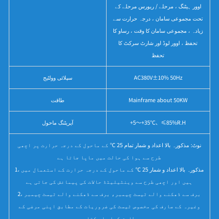
اوور ہیٹنگ ، مرحلے / ریورس مرحلے کے
تحت مجموعی سامان ، درجہ حرارت سے
زیادہ ، مجموعی سامان کا وقت ، رساو کا
تحفظ ، اوور لوڈ اور شارٹ سرکٹ کا
تحفظ
AC380V±10% 50Hz
سپلائی وولٹیج
Mainframe about 50KW
طاقت
+5～+35℃、≤85%R.H
آپریٹنگ ماحول
نوٹ: مذکورہ بالا اعداد و شمار تمام 25 ℃ کے ماحول کے درجہ حرارت پر اچھی
طرح سے ہوا کی حالت میں ماپا جاتا ہے
1، مذکورہ بالا اعداد و شمار 25 ℃ کے ماحول کے درجہ حرارت کے استعمال میں
ہیں اور اچھی طرح سے وینٹیلیٹڈ حالات کی پیمائش کی جاتی ہے
2، برف سے ڈھکنے والے ٹیسٹ چیمبر، برف سے ڈھکنے والے ٹیسٹ چیمبر
وغیرہ کے صارف کی مخصوص ٹیسٹ کی ضروریات کے مطابق اپنی مرضی کے
مطابق کیا جا سکتا ہے.