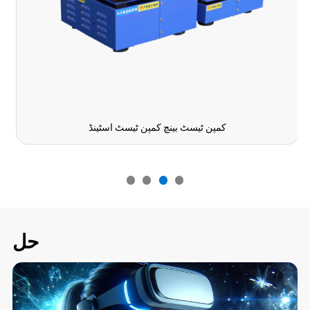
کمپن ٹیسٹ بینچ کمپن ٹیسٹ اسٹینڈ
و
حل