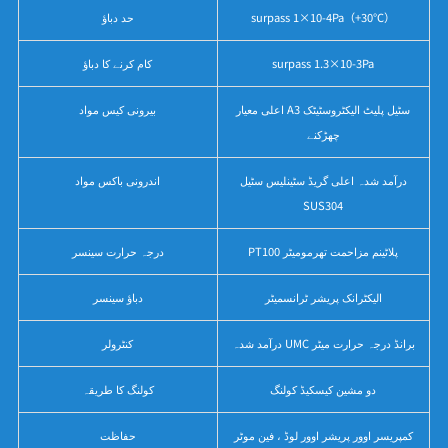
surpass 1×10-4Pa（+30℃）
حد دباؤ
surpass 1.3×10-3Pa
کام کرنے کا دباؤ
اعلی معیار A3 سٹیل پلیٹ الیکٹروسٹیٹک
بیرونی کیس مواد
چھڑکنے
درآمد شدہ اعلی گریڈ سٹینلیس سٹیل
اندرونی باکس مواد
SUS304
PT100 پلاٹینم مزاحمت تھرمومیٹر
درجہ حرارت سینسر
الیکٹرانک پریشر ٹرانسمیٹر
دباؤ سینسر
درآمد شدہ UMC برانڈ درجہ حرارت میٹر
کنٹرولر
دو مشین کیسکیڈ کولنگ
کولنگ کا طریقہ
کمپریسر اوور پریشر اوور لوڈ ، فین موٹر
حفاظت