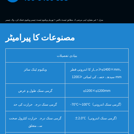
منزل >
غیر معیاری اپنی مرضی کے مطابق ٹیسٹ باکس >
تھرمل ویکیوم ٹیسٹ چیمبر ویکیوم خشک کرنے والے چیمبر
مصنوعات کا پیرامیٹر
بنیادی تفصیلات
جہاز کا اندرونی قطر≥φ1400×mm，
ویکیوم ٹینک سائز
سیدھے حصے کی لمبائی ≥1200 mm
φ1200×φ1200mm
گرمی سنک طول و عرض
-70℃～100℃（گرمی سنک اندرونی）
گرمی سنک درجہ حرارت کی حد
±2.0℃（گرمی سنک اندرونی）
گرمی سنک درجہ حرارت کنٹرول صحت
سے متعلق