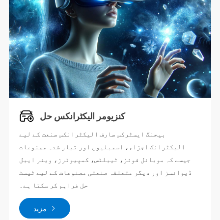
کنزیومر الیکٹرانکس حل
بیجنگ ایسٹرکس صارف الیکٹرانکس صنعت کے لیے
الیکٹرانک اجزاء، اسمبلیوں اور تیار شدہ مصنوعات
جیسے کہ موبائل فونز، ٹیبلٹس، کمپیوٹرز، ویئر ایبل
ڈیوائسز اور دیگر متعلقہ صنعتی مصنوعات کے لیے ٹیسٹ
حل فراہم کر سکتا ہے۔
مزید