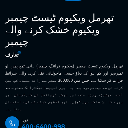
تھرمل ویکیوم ٹیسٹ چیمبر
ویکیوم خشک کرنے والے
چیمبر
تعارف
‌تھرمل ویکیوم ٹیسٹ چیمبر‌ (ویکیوم ڈرائنگ چیمبر) ہائی ٹمپریچر، لو
ٹمپریچر اور کم ہوا کے دباؤ جیسی ماحولیاتی نقل کرنے والی شرائط
فراہم کر سکتا ہے، جس میں 300,000 میٹر سے زائد بلندی کی نقل
کرنے کی صلاحیت موجود ہے۔ یہ ایرو اسپیس الیکٹرانک مصنوعات،
آلات، میٹرز، پرزہ جات اور دیگر ڈیوائسز کی کارکردگی اور
رویے کا ان حالات میں تجزیہ اور تشخیص کرنے کے لیے استعمال
ہوتا ہے۔
فون
400-6400-998