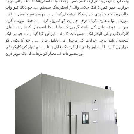
واک ان ہائی درجہ حرارت عمر کمرہ (جلانے والے اسکریننگ کے لئے ہائی درجہ
حرارت عمر کمرہ) ایک جلانے والے / اسکریننگ سسٹم ہے جو 100 کلو واٹ
خالص مزاحم حرارتی حرارت کا استعمال کرتا ہے۔ موسم سرما میں یہ تازہ
بیرونی ہوا متعارف کرکے درجہ حرارت کو کنٹرول کرتا ہے ، جبکہ موسم گرما
میں یہ ٹھنڈے پانی کی پلیٹ گرمی کے تبادلے کا استعمال کرتا ہے۔ اعلی
کارکردگی والی الیکٹرانک مصنوعات کے لئے ڈیزائن کیا گیا ہے ، چیمبر ایک
سخت ، بلند درجہ حرارت کے ماحول کی تخلیق کرتا ہے ، جو گاہکوں کو
خرابیوں کا پتہ لگانے اور جلدی حل کرنے کے قابل بناتا ہے - پیداوار کی کارکردگی
اور مصنوعات کے معیار کو بڑھانے کا ایک موثر ذریع