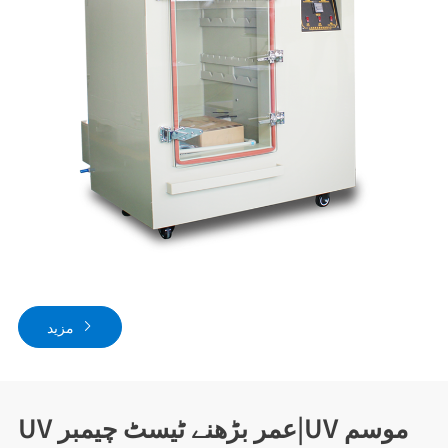
مزید
UV عمر بڑھنے ٹیسٹ چیمبر|UV موسم