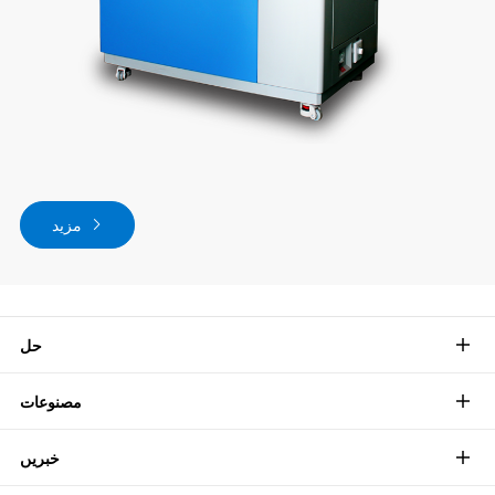
مزید
حل
مصنوعات
خبریں