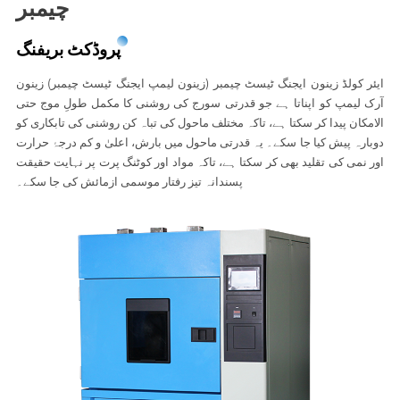
چیمبر
پروڈکٹ بریفنگ
ایئر کولڈ زینون ایجنگ ٹیسٹ چیمبر (زینون لیمپ ایجنگ ٹیسٹ چیمبر) زینون
آرک لیمپ کو اپناتا ہے جو قدرتی سورج کی روشنی کا مکمل طولِ موج حتی
الامکان پیدا کر سکتا ہے، تاکہ مختلف ماحول کی تباہ کن روشنی کی تابکاری کو
دوبارہ پیش کیا جا سکے۔ یہ قدرتی ماحول میں بارش، اعلیٰ و کم درجۂ حرارت
اور نمی کی تقلید بھی کر سکتا ہے، تاکہ مواد اور کوٹنگ پرت پر نہایت حقیقت
پسندانہ تیز رفتار موسمی ازمائش کی جا سکے۔