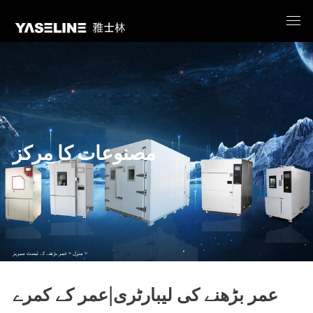
مصنوعات کا مرکز
عمر بڑھنے کے ٹیسٹ سیریز >
منزل >
عمر بڑھنے کی لیبارٹری|عمر کے کمرے