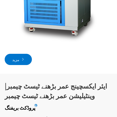
مزید
ایئر ایکسچینج عمر بڑھنے ٹیسٹ چیمبر|
وینٹیلیشن عمر بڑھنے ٹیسٹ چیمبر
پروڈکٹ بریفنگ