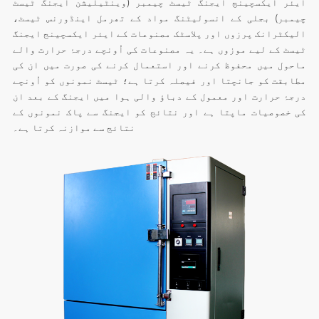
ایئر ایکسچینج ایجنگ ٹیسٹ چیمبر (وینٹیلیشن ایجنگ ٹیسٹ
چیمبر) بجلی کے انسولیٹنگ مواد کے تھرمل اینڈورنس ٹیسٹ،
الیکٹرانک پرزوں اور پلاسٹک مصنوعات کے ایئر ایکسچینج ایجنگ
ٹیسٹ کے لیے موزوں ہے۔ یہ مصنوعات کی اُونچے درجۂ حرارت والے
ماحول میں محفوظ کرنے اور استعمال کرنے کی صورت میں ان کی
مطابقت کو جانچتا اور فیصلہ کرتا ہے؛ ٹیسٹ نمونوں کو اُونچے
درجۂ حرارت اور معمول کے دباؤ والی ہوا میں ایجنگ کے بعد ان
کی خصوصیات ماپتا ہے اور نتائج کو ایجنگ سے پاک نمونوں کے
نتائج سے موازنہ کرتا ہے۔