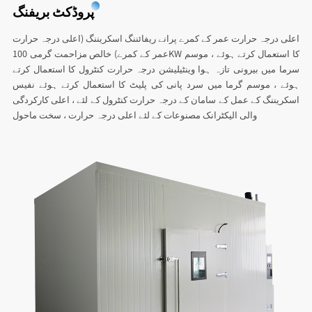
پروڈکٹ بریفنگ
اعلی درجہ حرارت عمر کے کمرے پرانے ریفائننگ اسکریننگ (اعلی درجہ حرارت
عمر کے کمرے) خالص مزاحمت گرمی 100KW کا استعمال کرتے ہوئے ، موسم
سرما میں بیرونی تازہ ہوا وینٹیلیشن درجہ حرارت کنٹرول کا استعمال کرتے
ہوئے ، موسم گرما میں سرد پانی کی پلیٹ کا استعمال کرتے ہوئے نفیس
اسکریننگ کے عمل کے سامان کے درجہ حرارت کنٹرول کے لئے ، اعلی کارکردگی
والی الیکٹرانک مصنوعات کے لئے اعلی درجہ حرارت ، سخت ماحول