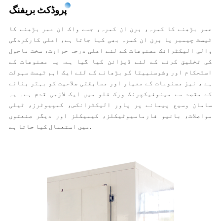
پروڈکٹ بریفنگ
عمر بڑھنے کا کمرہ، برن ان کمرہ، جسے واک ان عمر بڑھنے کا
ٹیسٹ چیمبر یا برن ان کمرہ بھی کہا جاتا ہے، اعلی کارکردگی
والی الیکٹرانک مصنوعات کے لئے اعلی درجہ حرارت، سخت ماحول
کی تخلیق کرنے کے لئے ڈیزائن کیا گیا ہے. یہ مصنوعات کے
استحکام اور وشوسنییتا کو بڑھانے کے لئے ایک اہم ٹیسٹ سہولت
ہے ، نیز مصنوعات کے معیار اور مسابقتی صلاحیت کو بہتر بنانے
کے مقصد سے مینوفیکچرنگ ورک فلو میں ایک لازمی قدم ہے۔ یہ
سامان وسیع پیمانے پر پاور الیکٹرانکس، کمپیوٹرز، ٹیلی
مواصلات، بائیو فارماسیوٹیکلز، کیمیکلز اور دیگر صنعتوں
میں استعمال کیا جاتا ہے.