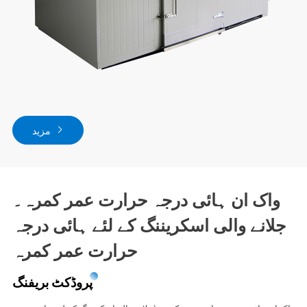
مزید
واک ان ہائی درجہ حرارت عمر کمرہ۔
جلانے والی اسکریننگ کے لئے ہائی درجہ
حرارت عمر کمرہ
پروڈکٹ بریفنگ