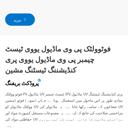
مزید
فوٹوولٹک پی وی ماڈیول یووی ٹیسٹ
چیمبر پی وی ماڈیول یووی پری
کنڈیشننگ ٹیسٹنگ مشین
پروڈکٹ بریفنگ
‌فوٹو وولٹک PV ماڈیول UV ٹیسٹ چیمبر‌ (PV ماڈیول UV پری کنڈیشننگ ٹیسٹنگ
مشین) بنیادی طور پر اس ماحول میں استعمال ہوتا ہے جہاں (نمونہ) فوٹو
وولٹک ماڈیولز کو UV شعاعوں کے سامنے رکھا جاتا ہے۔ یہ ماڈیولز کی UV
مزاحمتی صلاحیت کی جانچ کے لیے ہے۔ یہ مصنوعات مستقل کمپوزٹ مواد اور
حفاظتی مواد کی UV مزاحمتی صلاحیت کا جائزہ لینے کے لیے موزوں
ہے۔