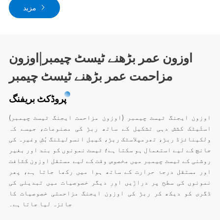
مزید
اوزون عمر بڑھنے ٹیسٹ چیمبر|اوزون
مزاحمت عمر بڑھنے ٹیسٹ چیمبر
پروڈکٹ بریفنگ
اوزون ایجنگ ٹیسٹ چیمبر (اوزون مزاحمت ایجنگ ٹیسٹ چیمبر)
اسٹَیٹک کشش دہی تشکیل کے ساتھ ربڑ کی مصنوعات، جیسے کہ
ولکینائزڈ ربڑ، تھرمپلاسٹک ربڑ، کیبل انسولیٹنگ بُش وغیرہ کی
جانچ کے لیے استعمال ہو سکتا ہے؛ ٹیسٹ نمونوں کو بند اور بغیر
روشنی کے ٹیسٹ چیمبر میں مخصوص وقت کے لیے مستقل اوزون کثافت
اور مستقل درجۂ حرارت کے ساتھ ہوا میں رکھا جاتا ہے، پھر
نمونوں کی سطح پر دراڑیں اور دیگر خصوصیات میں تبدیلی کی
ڈگری کو دیکھ کر ربڑ کی اوزون ایجنگ مزاحمتی خصوصیات کا
جائزہ لیا جاتا ہے۔