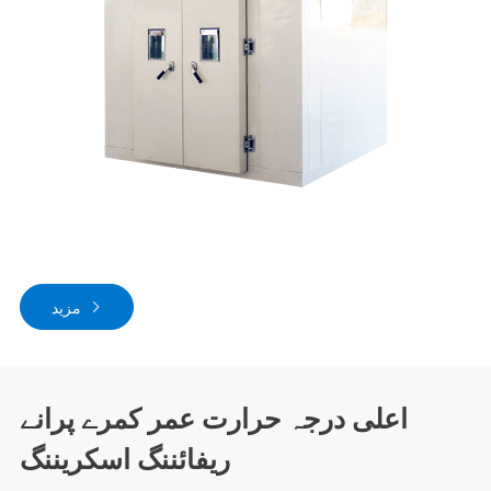
مزید
اعلی درجہ حرارت عمر کمرے پرانے
ریفائننگ اسکریننگ