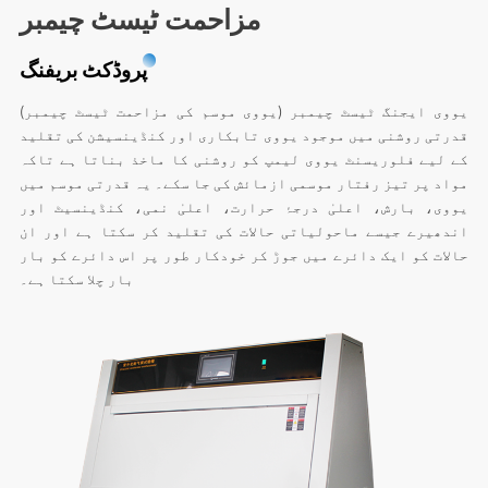
مزاحمت ٹیسٹ چیمبر
پروڈکٹ بریفنگ
یووی ایجنگ ٹیسٹ چیمبر (یووی موسم کی مزاحمت ٹیسٹ چیمبر)
قدرتی روشنی میں موجود یووی تابکاری اور کنڈینسیشن کی تقلید
کے لیے فلوریسنٹ یووی لیمپ کو روشنی کا ماخذ بناتا ہے تاکہ
مواد پر تیز رفتار موسمی ازمائش کی جا سکے۔ یہ قدرتی موسم میں
یووی، بارش، اعلیٰ درجۂ حرارت، اعلیٰ نمی، کنڈینسیٹ اور
اندھیرے جیسے ماحولیاتی حالات کی تقلید کر سکتا ہے اور ان
حالات کو ایک دائرے میں جوڑ کر خودکار طور پر اس دائرے کو بار
بار چلا سکتا ہے۔