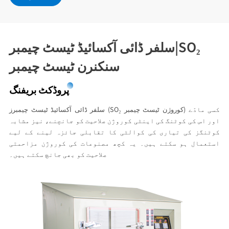
سلفر ڈائی آکسائیڈ ٹیسٹ چیمبر|SO₂
سنکنرن ٹیسٹ چیمبر
پروڈکٹ بریفنگ
سلفر ڈائی آکسائیڈ ٹیسٹ چیمبرز (SO₂ کوروژن ٹیسٹ چیمبر) کسی مادّے
اور اس کی کوٹنگ کی اینٹی کوروژن صلاحیت کو جانچنے، نیز مشابہ
کوٹنگز کی تیاری کی کوالٹی کا تقابلی جائزہ لینے کے لیے
استعمال ہو سکتے ہیں۔ یہ کچھ مصنوعات کی کوروژن مزاحمتی
صلاحیت کو بھی جانچ سکتے ہیں۔