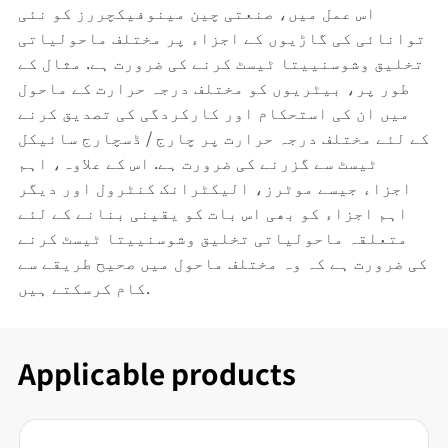
اس عمل میں، صنعتی چین مینوفیکچررز کو نئی
توانائی کی گاڑیوں کے اجزاء پر مختلف ماحولیاتی
تخلیق وشوسنییتا ٹیسٹ کرنے کی ضرورت ہے. مثال کے
طور پر، بیٹریوں کو مختلف درجہ حرارت کے ماحول
میں ان کی استحکام اور کارکردگی کی تصدیق کرنے
کے لئے مختلف درجہ حرارت پر چارج / ڈسچارج سائیکل
ٹیسٹ سے گزرنے کی ضرورت ہے. اس کے علاوہ، اہم
اجزاء جیسے موٹرز، الیکٹرانک کنٹرول اور دیگر
اہم اجزاء کو بھی اس بات کو یقینی بنانے کے لئے
متعلقہ ماحولیاتی تخلیق وشوسنییتا ٹیسٹ کرنے
کی ضرورت ہے کہ وہ مختلف ماحول میں صحیح طریقے سے
کام کرسکتے ہیں.
Applicable products