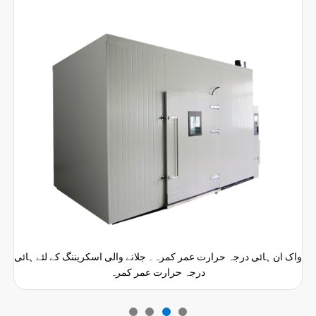
واک ان ہائی درجہ حرارت عمر کمرہ۔ جلانے والی اسکریننگ کے لئے ہائی
درجہ حرارت عمر کمرہ