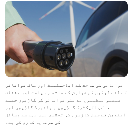
توانائی کی ساخت کے ایڈجسٹمنٹ اور صاف توانائی
کے لئے لوگوں کی خواہش کے ساتھ ، ریاست اور مختلف
صنعتی تنظیموں نے نئی توانائی کی گاڑیوں جیسے
خالص الیکٹرک گاڑیوں ، ہائبرڈ گاڑیوں اور
ایندھن کے سیل گاڑیوں کی تحقیق میں بہت سے وسائل
کی سرمایہ کاری کی ہے۔