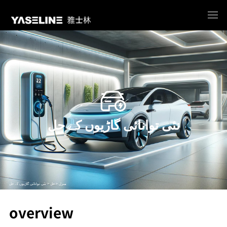
نئی توانائی گاڑیوں کے حل
منزل >
حل >
نئی توانائی گاڑیوں کے حل
overview