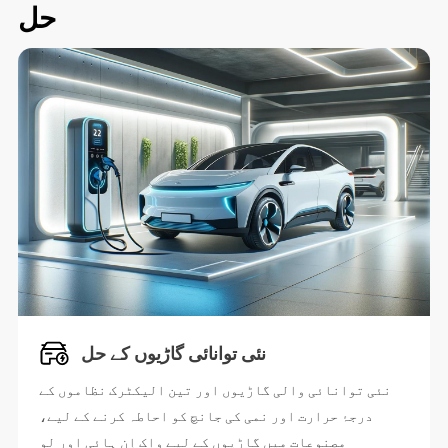
حل
نئی توانائی گاڑیوں کے حل
نئی توانائی والی گاڑیوں اور تین الیکٹرک نظاموں کے
درجۂ حرارت اور نمی کی جانچ کو احاطہ کرنے کے لیے،
مصنوعات میں گاڑیوں کے لیے واک اِن ہائی اور لو