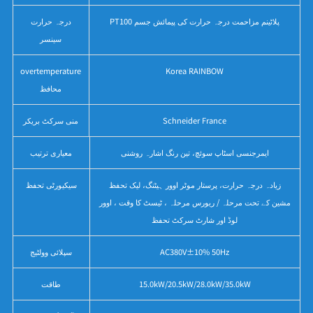
PT100 پلاٹینم مزاحمت درجہ حرارت کی پیمائش جسم
درجہ حرارت
سینسر
overtemperature
Korea RAINBOW
محافظ
Schneider France
منی سرکٹ بریکر
ایمرجنسی اسٹاپ سوئچ، تین رنگ اشارہ روشنی
معیاری ترتیب
زیادہ درجہ حرارت، پرستار موٹر اوور ہیٹنگ، لیک تحفظ
سیکیورٹی تحفظ
مشین کے تحت مرحلہ / ریورس مرحلہ ، ٹیسٹ کا وقت ، اوور
لوڈ اور شارٹ سرکٹ تحفظ
AC380V±10% 50Hz
سپلائی وولٹیج
15.0kW/20.5kW/28.0kW/35.0kW
طاقت