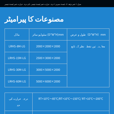
منزل >
عمر بڑھنے کے ٹیسٹ سیریز >
درجہ حرارت عمر ٹیسٹ چیمبر ہائی درجہ حرارت عمر ٹیسٹ چیمبر
مصنوعات کا پیرامیٹر
طول و عرض（D*W*H）mm
سٹوڈیو سائز (D*W*H)mm
ماڈل
معاہدہ تین نقطہ نظر کے تابع
2000×2000×2000
LRHS-8M-LG
LRHS-15M-LG
2500×3000×2000
LRHS-30M-LG
3000×5000×2000
LRHS-60M-LG
5000×6000×2000
RT+10℃～85℃/RT+10℃～150℃/ RT+10℃～200℃
درجہ حرارت کی
حد