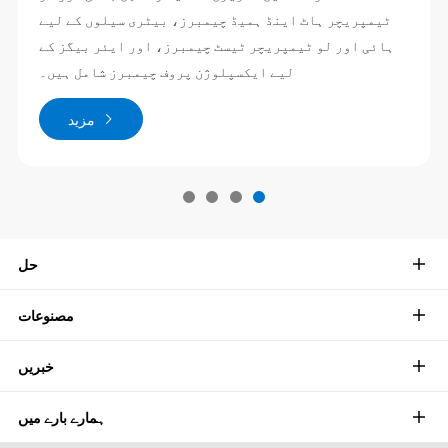
ٹیمپریچر ہاٹ اینڈ ہمیڈ چیمبرز، بیٹری سیلوں کے لیے
ہائی اور لو ٹیمپریچر ٹیسٹ چیمبرز، اور ایئر بیگز کے
لیے ایکسپلوژن پروف چیمبرز شامل ہیں۔
مزید
حل
مصنوعات
خبریں
ہمارے بارے میں