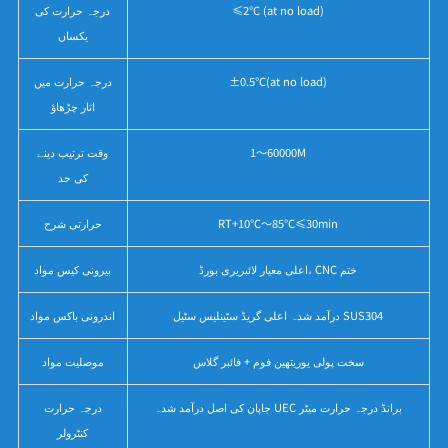
≤2℃ (at no load)
درجہ حرارت کی
یکساں
±0.5℃(at no load)
درجہ حرارت میں
اتار چڑھاؤ
1～60000M
وقت ترتیب دینے
کی حد
RT+10℃～85℃≤30min
حرارتی شرح
اعلی معیار لائبریری بورڈ، CNC ختم
بیرونی کیس مواد
درآمد شدہ اعلی گریڈ سٹینلیس سٹیل SUS304
اندرونی باکس مواد
سخت پولی یوریتھین فوم + فائبر گلاس
موصلیت مواد
جاپان کی اصل درآمد شدہ UEC برانڈ درجہ حرارت میٹر
درجہ حرارت
کنٹرولر