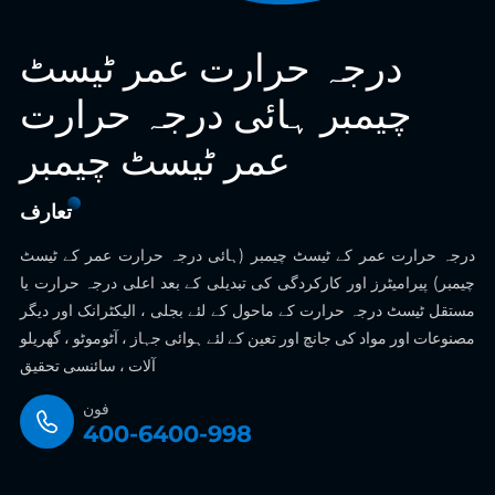
درجہ حرارت عمر ٹیسٹ
چیمبر ہائی درجہ حرارت
عمر ٹیسٹ چیمبر
تعارف
درجہ حرارت عمر کے ٹیسٹ چیمبر (ہائی درجہ حرارت عمر کے ٹیسٹ
چیمبر) پیرامیٹرز اور کارکردگی کی تبدیلی کے بعد اعلی درجہ حرارت یا
مستقل ٹیسٹ درجہ حرارت کے ماحول کے لئے بجلی ، الیکٹرانک اور دیگر
مصنوعات اور مواد کی جانچ اور تعین کے لئے ہوائی جہاز ، آٹوموٹو ، گھریلو
آلات ، سائنسی تحقیق
فون
400-6400-998