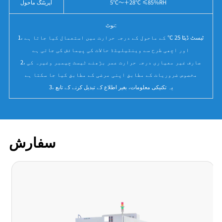
5℃～＋28℃ ≤85％RH
آپریٹنگ ماحول
نوٹ:
1، ٹیسٹ ڈیٹا 25 ℃ کے ماحول کے درجہ حرارت میں استعمال کیا جاتا ہے
اور اچھی طرح سے وینٹیلیٹڈ حالات کی پیمائش کی جاتی ہے
2، صارف غیر معیاری درجہ حرارت عمر بڑھنے ٹیسٹ چیمبر وغیرہ کی
مخصوص ضروریات کے مطابق اپنی مرضی کے مطابق کیا جا سکتا ہے
3، یہ تکنیکی معلومات، بغیر اطلاع کے تبدیل کرنے کے تابع
سفارش