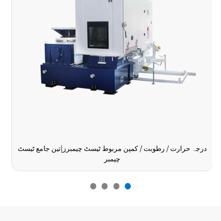
درجہ حرارت / رطوبت / کمپن مربوط ٹیسٹ چیمبرز|تین جامع ٹیسٹ
چیمبر