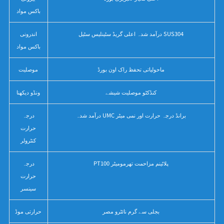
باکس مواد
درآمد شدہ اعلی گریڈ سٹینلیس سٹیل SUS304
اندرونی
باکس مواد
ماحولیاتی تحفظ راک اون بورڈ
موصلیت
کنڈکٹو موصلیت شیشے
ونڈو دیکھنا
درآمد شدہ UMC برانڈ درجہ حرارت اور نمی میٹر
درجہ
حرارت
کنٹرولر
PT100 پلاٹینم مزاحمت تھرمومیٹر
درجہ
حرارت
سینسر
بجلی سے گرم نائٹرو مصر
حرارتی موڈ