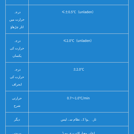
≤±0.5℃（unladen）
درجہ
حرارت میں
اتار چڑھاؤ
≤2.0℃（unladen）
درجہ
حرارت کی
یکساں
±2.0℃
درجہ
حرارت کی
انحراف
0.7～1.0℃/min
حرارتی
شرح
تازہ ہوا کے نظام سے لیس
دیگر
اعلی معیار لائبریری بورڈ
بیرونی