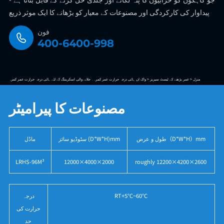
پیداوار کی کارکردگی اور مصنوعات کے معیار کو بڑھانے کا ایک موثر ذریع
فون
400-6400-998
منزل >
عمر بڑھنے کے ٹیسٹ سیریز >
واک ان ہائی درجہ حرارت عمر کمرہ۔ جلانے والی اسکریننگ کے لئے ہائی درجہ حرارت عمر کمرہ
مصنوعات کا پیرامیٹر
طول و عرض（D*W*H）mm
سٹوڈیو سائز (D*W*H)mm
ماڈل
LRHS-96M³
12000×4000×2000
roughly 12200×4200×2600
RT+5℃~60℃
درجہ
حرارت کی
حد