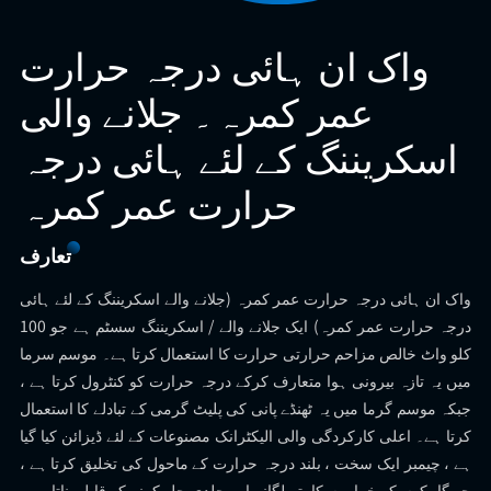
واک ان ہائی درجہ حرارت
عمر کمرہ۔ جلانے والی
اسکریننگ کے لئے ہائی درجہ
حرارت عمر کمرہ
تعارف
واک ان ہائی درجہ حرارت عمر کمرہ (جلانے والے اسکریننگ کے لئے ہائی
درجہ حرارت عمر کمرہ) ایک جلانے والے / اسکریننگ سسٹم ہے جو 100
کلو واٹ خالص مزاحم حرارتی حرارت کا استعمال کرتا ہے۔ موسم سرما
میں یہ تازہ بیرونی ہوا متعارف کرکے درجہ حرارت کو کنٹرول کرتا ہے ،
جبکہ موسم گرما میں یہ ٹھنڈے پانی کی پلیٹ گرمی کے تبادلے کا استعمال
کرتا ہے۔ اعلی کارکردگی والی الیکٹرانک مصنوعات کے لئے ڈیزائن کیا گیا
ہے ، چیمبر ایک سخت ، بلند درجہ حرارت کے ماحول کی تخلیق کرتا ہے ،
جو گاہکوں کو خرابیوں کا پتہ لگانے اور جلدی حل کرنے کے قابل بناتا ہے -