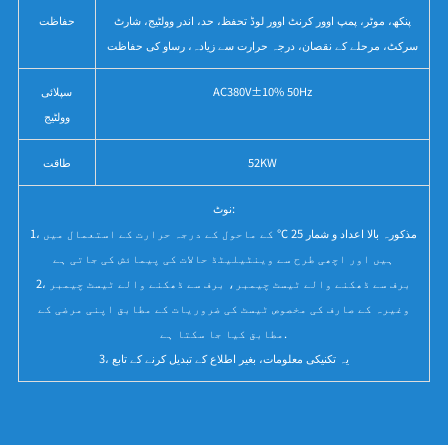
پنکھ، موٹر، پمپ اوور کرنٹ اوور لوڈ تحفظ، حد، اندر وولٹیج، شارٹ
حفاظت
سرکٹ، مرحلے کے نقصان، درجہ حرارت سے زیادہ، رساو کی حفاظت
AC380V±10% 50Hz
سپلائی
وولٹیج
52KW
طاقت
نوٹ:
1، مذکورہ بالا اعداد و شمار 25 ℃ کے ماحول کے درجہ حرارت کے استعمال میں
ہیں اور اچھی طرح سے وینٹیلیٹڈ حالات کی پیمائش کی جاتی ہے
2، برف سے ڈھکنے والے ٹیسٹ چیمبر، برف سے ڈھکنے والے ٹیسٹ چیمبر
وغیرہ کے صارف کی مخصوص ٹیسٹ کی ضروریات کے مطابق اپنی مرضی کے
مطابق کیا جا سکتا ہے.
3، یہ تکنیکی معلومات، بغیر اطلاع کے تبدیل کرنے کے تابع