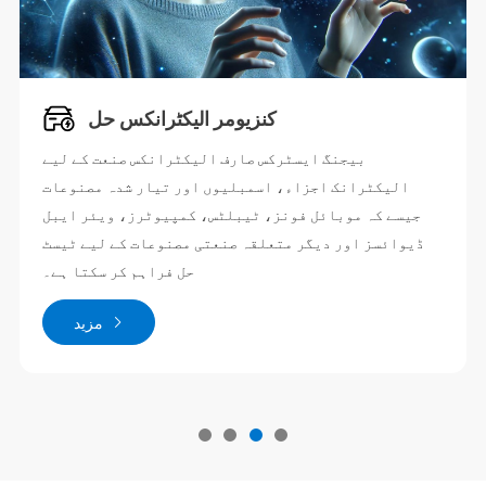
کنزیومر الیکٹرانکس حل
بیجنگ ایسٹرکس صارف الیکٹرانکس صنعت کے لیے
الیکٹرانک اجزاء، اسمبلیوں اور تیار شدہ مصنوعات
جیسے کہ موبائل فونز، ٹیبلٹس، کمپیوٹرز، ویئر ایبل
ڈیوائسز اور دیگر متعلقہ صنعتی مصنوعات کے لیے ٹیسٹ
حل فراہم کر سکتا ہے۔
مزید