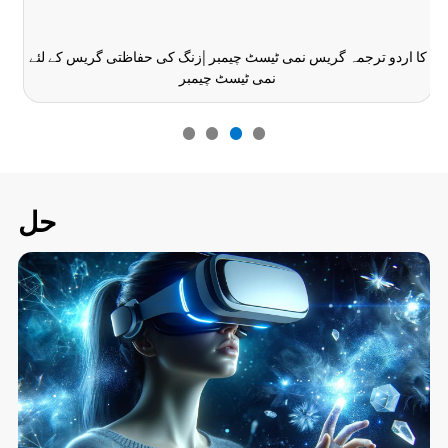
کا اردو ترجمہ گریس نمی ٹیسٹ چیمبر |زنگ کی حفاظتی گریس کے لئے
نمی ٹیسٹ چیمبر
حل